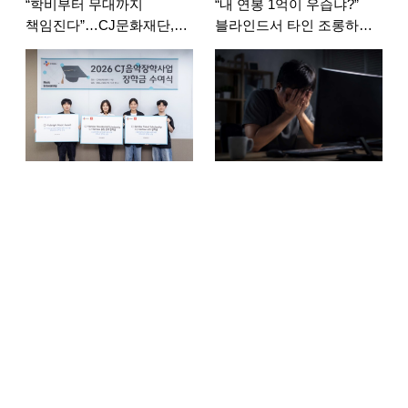
“학비부터 무대까지
“내 연봉 1억이 우습냐?”
책임진다”…CJ문화재단,
블라인드서 타인 조롱하다
음악 유학생 5명에 장학
신상 털려버린 사람
지원