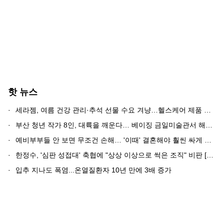
핫 뉴스
·
세라젬, 여름 건강 관리·추석 선물 수요 겨냥…헬스케어 제품 혜택 강화
·
부산 청년 작가 8인, 대륙을 깨운다… 베이징 금일미술관서 해외전 개최
·
예비부부들 안 보면 무조건 손해… '이때' 결혼해야 훨씬 싸게 할 수 있습니다
·
한정수, '심판 성접대' 축협에 "상상 이상으로 썩은 조직" 비판 [투데이픽]
·
입추 지나도 폭염...온열질환자 10년 만에 3배 증가