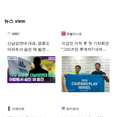
뉴스 view
iMBC
풋볼리스트
신남성연대 대표, 영종도
이강인 이적 후 첫 기자회견
아파트서 숨진 채 발견
“그리즈만 후계자? 내게
[투데이픽]
중요한 건 우승”
[쿠플시리즈 현장]
더게이트
위키트리