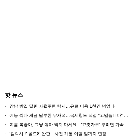
핫 뉴스
·
강남 밤길 달린 자율주행 택시…유료 이용 1천건 넘었다
·
예능 찍다 세금 납부한 유재석…국세청도 직접 "고맙습니다" 화답 [소셜in]
·
여름 복숭아, 그냥 깎아 먹지 마세요…‘고춧가루’ 뿌리면 가족들이 모입니다
·
'갤럭시 Z 폴드8' 완판…사전 개통 이달 말까지 연장