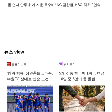
·
몸 던져 만루 위기 지운 호수비! NC 김한별, KBO 최초 2연속 캡스플레이 수상
뉴스 view
풋볼리스트
위키트리
'창과 방패' 정면충돌…파주,
5개국 중 한국이 1위… 여성
수원FC 상대로 연승 도전
10명 중 6명이 등 돌린
'이것'