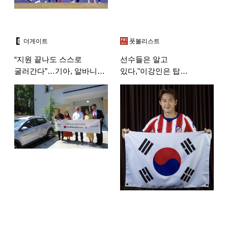
더게이트
풋볼리스트
“지원 끝나도 스스로
선수들은 알고
굴러간다”…기아, 알바니아·
있다,"이강인은 탑
짐바브웨 자립모델 이양
플레이어, PSG서 출전시간
더 줬어야"누네스도 동의