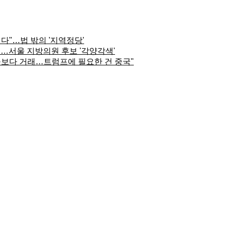
니다"…법 밖의 '지역정당'
…서울 지방의원 후보 '각양각색'
충돌보다 거래…트럼프에 필요한 건 중국"