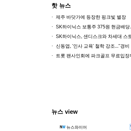
핫 뉴스
·
제주 바닷가에 등장한 핑크빛 별장
·
SK하이닉스 보통주 375원 현금배당
·
SK하이닉스, 샌디스크와 차세대 스토
·
신동엽, '인사 교육' 철학 강조..."
·
트롯 팬사인회에 파크골프 무료입장까
뉴스 view
뉴스와이어