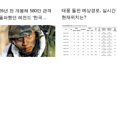
태풍 돌핀 예상경로, 실시간
26년 전 개봉해 580만 관객
현재위치는?
돌파했던 레전드 '한국
영화'…디즈니+ 공개