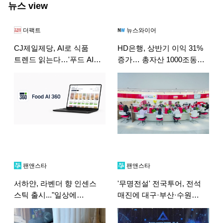
뉴스 view
더팩트
뉴스와이어
CJ제일제당, AI로 식품
HD은행, 상반기 이익 31%
트렌드 읽는다…'푸드 AI
증가… 총자산 1000조동
360' 론칭
돌파
팬앤스타
팬앤스타
서하얀, 라벤더 향 인센스
'무명전설' 전국투어, 전석
스틱 출시..."일상에
매진에 대구·부산·수원
향기로움 더해요"
'앵콜 공연' 확정