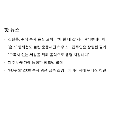
핫 뉴스
·
김원훈, 주식 투자 손실 고백…"차 한 대 값 사라져" [투데이픽]
·
'홈즈' 양세형도 놀란 운동세권 하우스…집주인은 장영란 필라테스 원장
·
"고독사 없는 세상을 위해 음악으로 생명 지킵니다"
·
제주 바닷가에 등장한 핑크빛 별장
·
'PD수첩' 2030 투자 광풍 집중 조명…레버리지에 무너진 청년들 현실