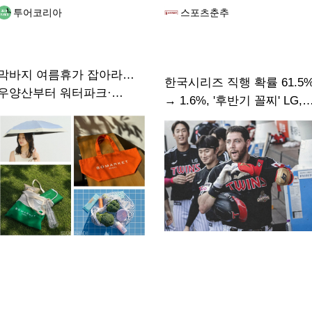
투어코리아
스포츠춘추
막바지 여름휴가 잡아라…
한국시리즈 직행 확률 61.5
우양산부터 워터파크·
→ 1.6%, '후반기 꼴찌' LG,
숙박까지 할인전 ‘후끈’
2년 연속 우승 미션 이번에
실패하나