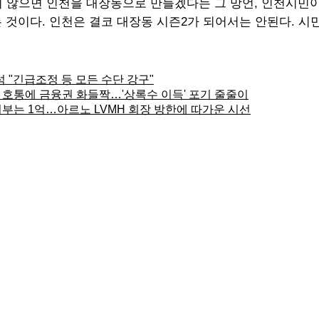
지 않으면 인천을 대장동으로 만들겠다는 그 망언, 인천시민이
 것이다. 인천은 결코 대장동 시즌2가 되어서는 안된다. 시
 "긴급조정 등 모든 수단 강구"
약탈" 호통에 금융권 화들짝…'상록수 이득' 포기 줄줄이
 기부는 1억…아르노 LVMH 회장 방한에 따가운 시선