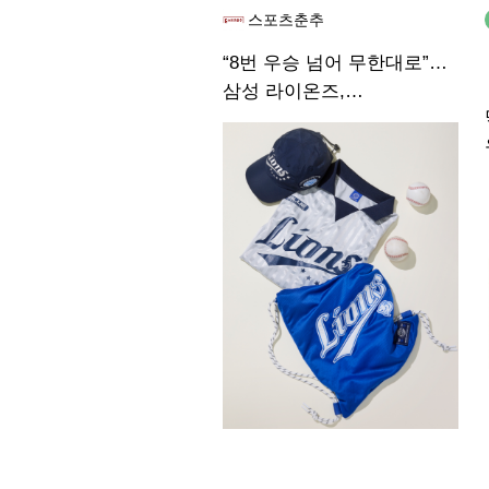
스포츠춘추
“8번 우승 넘어 무한대로”…
삼성 라이온즈,
에잇세컨즈와 협업 컬렉션
출시