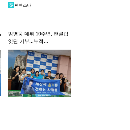
팬앤스타
임영웅 데뷔 10주년, 팬클럽
%
잇단 기부...누적
4억3308만원·장학금·
도
저소득층 지원