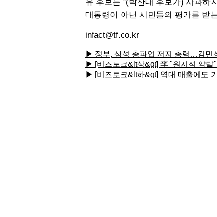
유 후보는 "(박찬대 후보가) 사과하
대통령이 아닌 시민들의 평가를 받는
infact@tf.co.kr
▶ 정부, 삼성 총파업 저지 총력…김민석
▶ [비즈토크&lt상&gt] 李 "원시적 
▶ [비즈토크&lt하&gt] 역대 매출에도