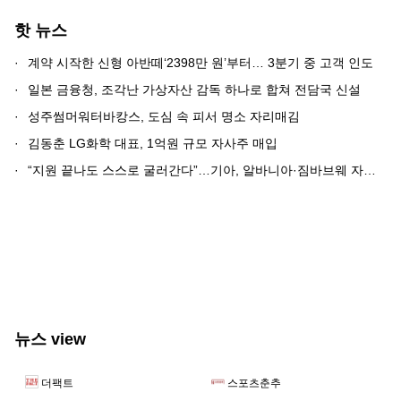
핫 뉴스
·
계약 시작한 신형 아반떼‘2398만 원’부터… 3분기 중 고객 인도
·
일본 금융청, 조각난 가상자산 감독 하나로 합쳐 전담국 신설
·
성주썸머워터바캉스, 도심 속 피서 명소 자리매김
·
김동춘 LG화학 대표, 1억원 규모 자사주 매입
·
“지원 끝나도 스스로 굴러간다”…기아, 알바니아·짐바브웨 자립모델 이양
뉴스 view
더팩트
스포츠춘추