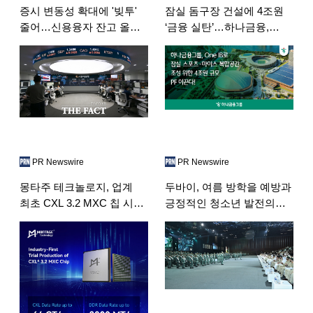
증시 변동성 확대에 '빚투'
잠실 돔구장 건설에 4조원
줄어…신용융자 잔고 올해
‘금융 실탄’…하나금융,
최저
스포츠·마이스 개발 주도
PR Newswire
PR Newswire
몽타주 테크놀로지, 업계
두바이, 여름 방학을 예방과
최초 CXL 3.2 MXC 칩 시범
긍정적인 청소년 발전의
양산 발표
장으로 성공적으로 전환