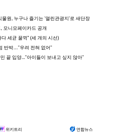
원, 누구나 즐기는 '열린관광지'로 새단장
, 모니모페이카드 공개
다 세균 꿀꺽” (세 개의 시선)
럼 반박…"우려 전혀 없어"
민 끝 입양..."아이들이 보내고 싶지 않아"
위키트리
연합뉴스