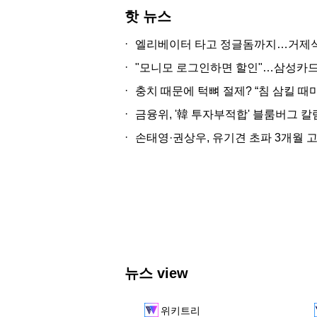
핫 뉴스
·
엘리베이터 타고 정글돔까지…거제식물
·
"모니모 로그인하면 할인"…삼성카드
·
충치 때문에 턱뼈 절제? “침 삼킬 때마
·
금융위, '韓 투자부적합' 블룸버그 칼
·
손태영·권상우, 유기견 초파 3개월 고
뉴스 view
위키트리