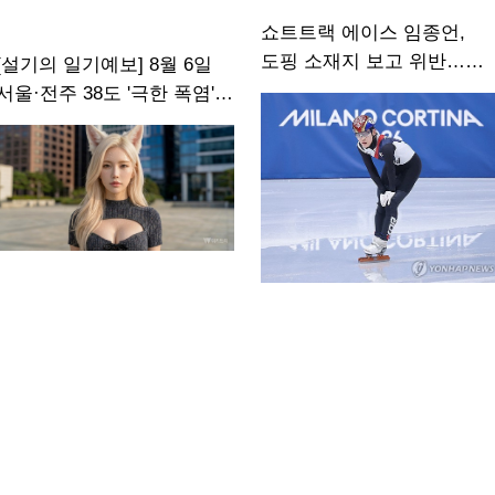
쇼트트랙 에이스 임종언,
도핑 소재지 보고 위반…
[설기의 일기예보] 8월 6일
중징계 위기
서울·전주 38도 '극한 폭염'
계속…제주 오전 한때 비