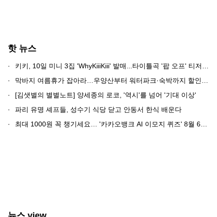
핫 뉴스
·
키키, 10일 미니 3집 'WhyKiiiKiii' 발매...타이틀곡 '팝 오프' 티저 공개
·
막바지 여름휴가 잡아라…우양산부터 워터파크·숙박까지 할인전 ‘후끈’
·
[김샛별의 별별노트] 양세종의 로코, '역시'를 넘어 '기대 이상'
·
파리 유명 셰프들, 성수기 식당 닫고 안동서 한식 배운다
·
최대 1000원 꼭 챙기세요… '카카오뱅크 AI 이모지 퀴즈' 8월 6일 정답 공개
뉴스 view