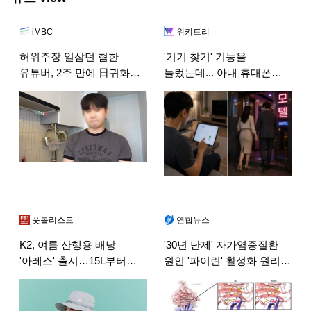
iMBC
위키트리
허위주장 일삼던 혐한
'기기 찾기' 기능을
유튜버, 2주 만에 日귀화
눌렀는데... 아내 휴대폰이
결정 번복 "자격조차 없어"
모텔촌에 있습니다
풋볼리스트
연합뉴스
K2, 여름 산행용 배낭
'30년 난제' 자가염증질환
'아레스' 출시…15L부터
원인 '파이린' 활성화 원리
35L까지 라인업
규명