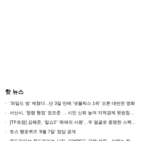
핫 뉴스
·
'와일드 씽' 제쳤다...단 3일 만에 '넷플릭스 1위' 오른 대반전 영화
·
서산시, ‘청렴 행정’ 정조준 … 시민 신뢰 높여 지역경제 뒷받침한다
·
[TF초점] 김혜준, '킬쇼2'·'최애의 사원'…두 얼굴로 증명한 스펙트럼
·
토스 행운퀴즈 '8월 7일' 정답 공개
·
원드라이브 원드라이브 사진, 기업PC도 강제 설치…삭제는 전체 제거뿐