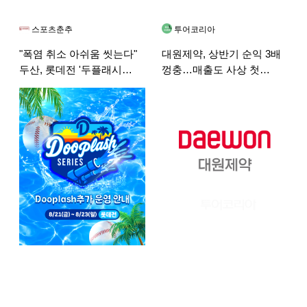
스포츠춘추
투어코리아
"폭염 취소 아쉬움 씻는다"
대원제약, 상반기 순익 3배
두산, 롯데전 '두플래시
껑충…매출도 사상 첫
시리즈' 전격 재편성
3천억 원 돌파