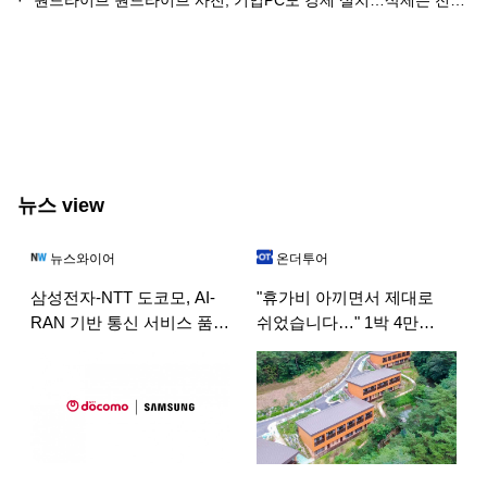
뉴스 view
뉴스와이어
온더투어
삼성전자-NTT 도코모, AI-
"휴가비 아끼면서 제대로
RAN 기반 통신 서비스 품질
쉬었습니다…" 1박 4만
최적화 기술 검증
원대로 머무는 금성산 숲속
숙소