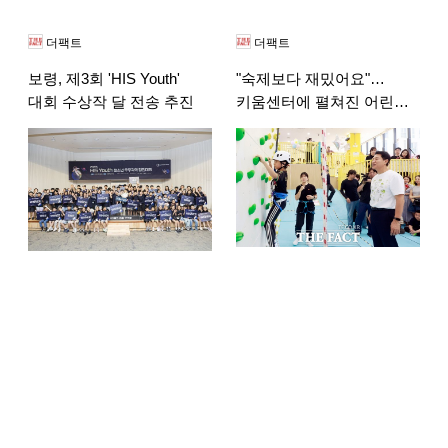
더팩트
더팩트
보령, 제3회 'HIS Youth'
"숙제보다 재밌어요"…
대회 수상작 달 전송 추진
키움센터에 펼쳐진 어린이
체력장