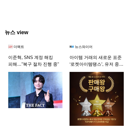
뉴스 view
더팩트
뉴스와이어
이준혁, SNS 계정 해킹
아이템 거래의 새로운 표준
피해…"복구 절차 진행 중"
‘로켓아이템땡스’, 유저 중심
경영 박차… 8월 총상금
2000만원 특별 프로모션
전개