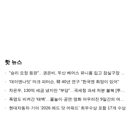
핫 뉴스
·
"승리 요정 등판"…권은비, 두산 베어스 유니폼 입고 잠실구장 직관 인증
·
'데이앤나잇' 마크 피터슨, 韓 40년 연구 "한국엔 희망이 있어"
·
차은우, 130억 세금 냈지만 "부당"…국세청 과세 처분 불복 [투데이픽]
·
폭염도 비켜간 '태백'…물놀이·공연·영화 어우러진 9일간의 여름축제 성료
·
현대자동차·기아 ‘2026 레드 닷 어워드’ 최우수상 포함 17개 수상