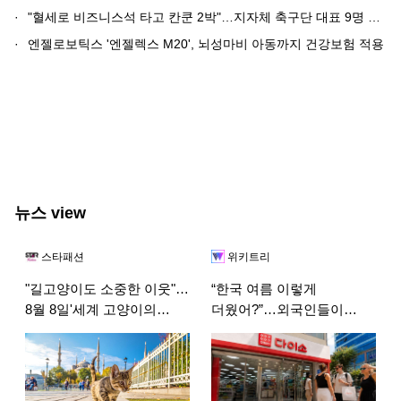
·
"혈세로 비즈니스석 타고 칸쿤 2박"…지자체 축구단 대표 9명 고발된다
·
엔젤로보틱스 '엔젤렉스 M20', 뇌성마비 아동까지 건강보험 적용
뉴스 view
스타패션
위키트리
"길고양이도 소중한 이웃"…
“한국 여름 이렇게
8월 8일'세계 고양이의
더웠어?”…외국인들이
날'맞은 이스탄불 풍경
다이소서 찾는 ‘폭염 생존템’
3가지