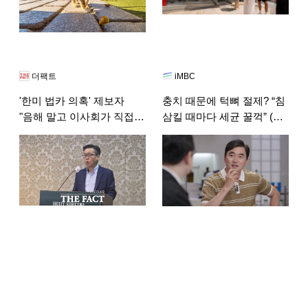
더팩트
iMBC
'한미 법카 의혹' 제보자
충치 때문에 턱뼈 절제? “침
"음해 말고 이사회가 직접
삼킬 때마다 세균 꿀꺽” (세
나서야"
개의 시선)