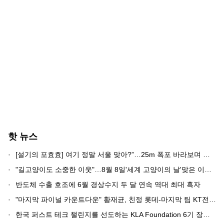
핫 뉴스
·
[설기의 포효효] 여기 정말 서울 맞아?”…25m 폭포 바라보며 커피 마시는 서대문 이색 카페
·
"길고양이도 소중한 이웃"…8월 8일'세계 고양이의 날'맞은 이스탄불 풍경
·
반도체 수출 호조에 6월 경상수지 두 달 연속 역대 최대 흑자
·
"마지막 파이널 카운트다운" 황재균, 친정 롯데-마지막 팀 KT전에서 은퇴식...팬 100명 대상 사인회도
·
한국 퍼스트 테크 챌린지를 선도하는 KLA Foundation 6기 장학팀 출범