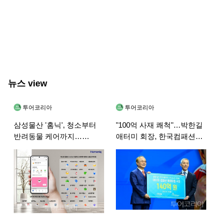
뉴스 view
투어코리아
투어코리아
삼성물산 '홈닉', 청소부터
"100억 사재 쾌척"…박한길
반려동물 케어까지…
애터미 회장, 한국컴패션
생활편의서비스 4종 붙였다
개인 기부 첫 100억원 돌파