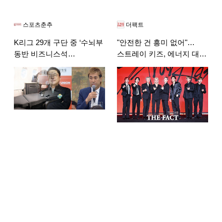
스포츠춘추
더팩트
K리그 29개 구단 중 ‘수뇌부
"안전한 건 흥미 없어"…
동반 비즈니스석
스트레이 키즈, 에너지 대신
멕시코행'은
여유(종합)
강원FC뿐…”시민구단은
공공재”라더니 [더게이트
탐사]