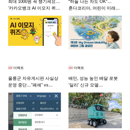
최대 1000원 꼭 챙기세요…
“하늘 나는 차도 OK”…
'카카오뱅크 AI 이모지 퀴즈'
혼다코리아, 어린이 미래
8월 6일 정답 공개
모빌리티 그림 공모전
더팩트
더팩트
울릉군 자유게시판 사실상
배민, 성능 높인 배달 로봇
운영 중단…"폐쇄" vs
'딜리' 신규 모델
"소통창구 지켜야"
투입…"서비스 고도화"