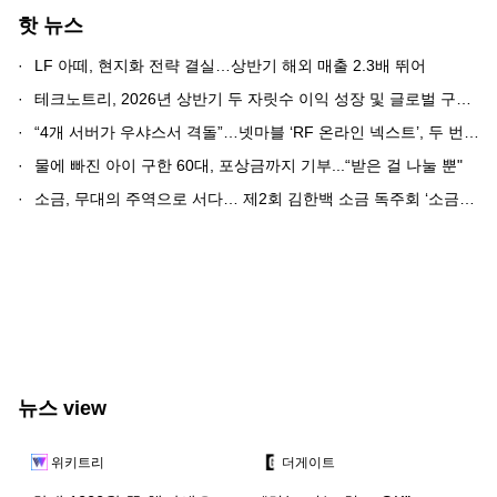
핫 뉴스
·
LF 아떼, 현지화 전략 결실…상반기 해외 매출 2.3배 뛰어
·
테크노트리, 2026년 상반기 두 자릿수 이익 성장 및 글로벌 구축 가속화
·
“4개 서버가 우샤스서 격돌”…넷마블 ‘RF 온라인 넥스트’, 두 번째 외행성 개방
·
물에 빠진 아이 구한 60대, 포상금까지 기부...“받은 걸 나눌 뿐"
·
소금, 무대의 주역으로 서다… 제2회 김한백 소금 독주회 ‘소금창고 프로젝트 Ⅱ’ 개최
뉴스 view
위키트리
더게이트