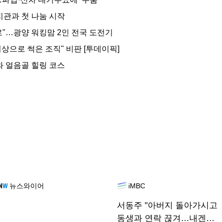
관과 첫 나눔 시작
"…광양 워킹맘 2인 전국 도전기
이상으로 썩은 조직" 비판 [투데이픽]
와 얼음골 힐링 코스
뉴스와이어
iMBC
서동주 "아버지 돌아가시고
동생과 연락 끊겨…내겐